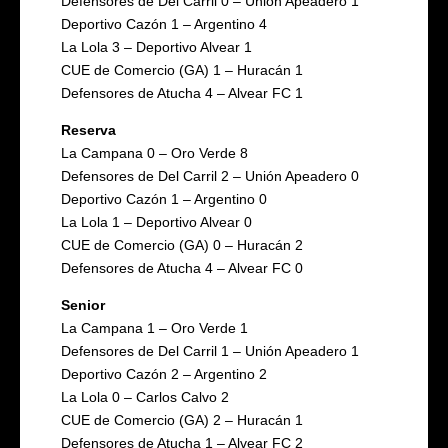
Defensores de Del Carril 0 – Unión Apeadero 1
Deportivo Cazón 1 – Argentino 4
La Lola 3 – Deportivo Alvear 1
CUE de Comercio (GA) 1 – Huracán 1
Defensores de Atucha 4 – Alvear FC 1
Reserva
La Campana 0 – Oro Verde 8
Defensores de Del Carril 2 – Unión Apeadero 0
Deportivo Cazón 1 – Argentino 0
La Lola 1 – Deportivo Alvear 0
CUE de Comercio (GA) 0 – Huracán 2
Defensores de Atucha 4 – Alvear FC 0
Senior
La Campana 1 – Oro Verde 1
Defensores de Del Carril 1 – Unión Apeadero 1
Deportivo Cazón 2 – Argentino 2
La Lola 0 – Carlos Calvo 2
CUE de Comercio (GA) 2 – Huracán 1
Defensores de Atucha 1 – Alvear FC 2