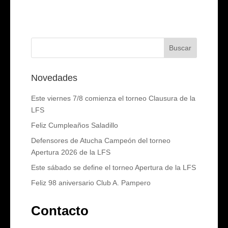
Novedades
Este viernes 7/8 comienza el torneo Clausura de la
LFS
Feliz Cumpleaños Saladillo
Defensores de Atucha Campeón del torneo
Apertura 2026 de la LFS
Este sábado se define el torneo Apertura de la LFS
Feliz 98 aniversario Club A. Pampero
Contacto