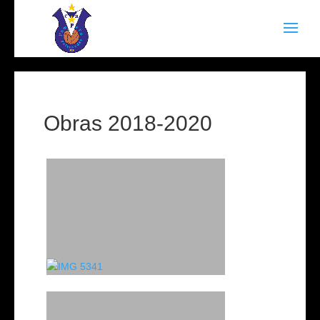
Obras 2018-2020