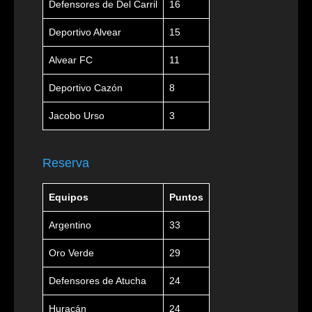
Defensores de Del Carril
16
Deportivo Alvear
15
Alvear FC
11
Deportivo Cazón
8
Jacobo Urso
3
Reserva
Equipos
Puntos
Argentino
33
Oro Verde
29
Defensores de Atucha
24
Huracán
24